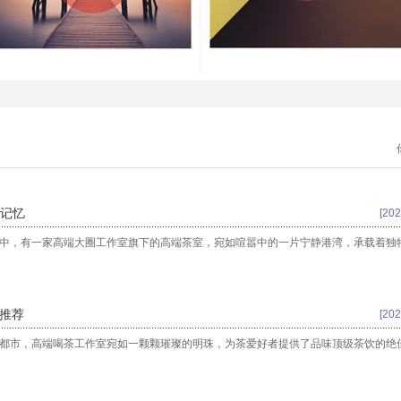
香记忆
[202
市中，有一家高端大圈工作室旗下的高端茶室，宛如喧嚣中的一片宁静港湾，承载着独
5推荐
[202
的都市，高端喝茶工作室宛如一颗颗璀璨的明珠，为茶爱好者提供了品味顶级茶饮的绝