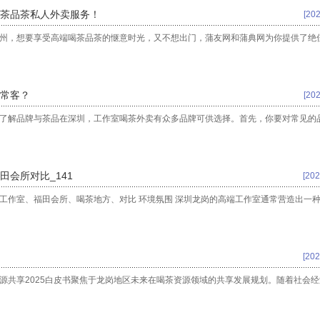
茶品茶私人外卖服务！
[202
广州，想要享受高端喝茶品茶的惬意时光，又不想出门，蒲友网和蒲典网为你提供了绝
常客？
[202
# 了解品牌与茶品在深圳，工作室喝茶外卖有众多品牌可供选择。首先，你要对常见的
会所对比_141
[202
工作室、福田会所、喝茶地方、对比 环境氛围 深圳龙岗的高端工作室通常营造出一
[202
源共享2025白皮书聚焦于龙岗地区未来在喝茶资源领域的共享发展规划。随着社会