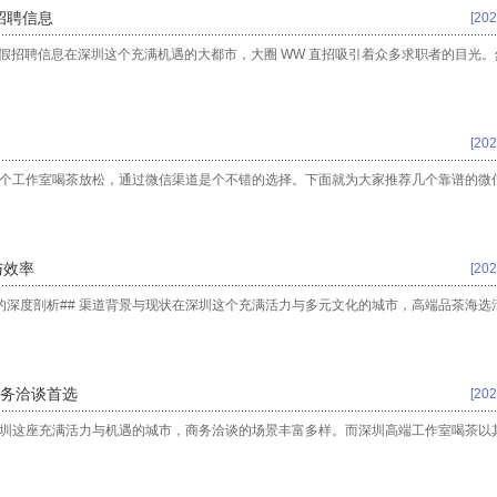
招聘信息
[202
别虚假招聘信息在深圳这个充满机遇的大都市，大圈 WW 直招吸引着众多求职者的目光
[202
找个工作室喝茶放松，通过微信渠道是个不错的选择。下面就为大家推荐几个靠谱的微
与效率
[202
的深度剖析## 渠道背景与现状在深圳这个充满活力与多元文化的城市，高端品茶海选
务洽谈首选
[202
深圳这座充满活力与机遇的城市，商务洽谈的场景丰富多样。而深圳高端工作室喝茶以