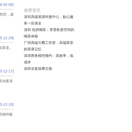
6-02-08]
推荐资讯
。然而，虚
深圳高端资源对接中心，贴心服
务一应俱全
深圳 包房喝茶：享受私密空间的
喝茶体验
5-12-29]
‌广州高端大圈工作室‌：高端茶室
信渠道。
的茶香记忆
深圳商务模特预约：高效率，低
成本
深圳全套按摩主推
5-12-17]
活动逐渐
5-12-10]
其独特魅