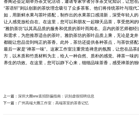
香阁还会定期举办茶文化活动，邀请专家学者分享茶文化知识，让您在
“茶语轩”则以创新的茶饮理念吸引了众多茶客。他们将传统茶叶与现
如，用新鲜水果与茶叶搭配，制作出的水果茶口感清新，深受年轻人的
让人感觉放松自在。在这里，您可以和朋友一起聊天品茶，享受悠闲的
“雅韵茶坊”以其高品质的服务和优质的茶叶而闻名。店内的茶艺师都
和需求，为您推荐适合的茶叶。雅韵茶坊的茶叶品质上乘，无论是龙井
都能让您品尝到纯正的茶香。此外，茶坊还提供各种茶点，与茶饮搭配
最后一家是“禅茶一味”。这家工作室注重营造禅意的氛围，让您在品
方，以木质和竹质材料为主，给人一种自然、质朴的感觉。禅茶一味的
养生的功效。在这里，您可以静下心来，细细品味茶香，感受禅茶的独
上一篇：
深圳大圈ww直招防骗指南：识别虚假招聘信息
下一篇：
‌广州高端大圈工作室‌：高端茶室的茶香记忆