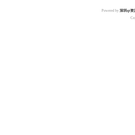
Powered by
深圳qt资
Co