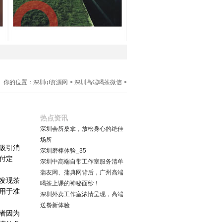
你的位置：
深圳qt资源网
>
深圳高端喝茶微信
>
热点资讯
深圳会所桑拿，放松身心的绝佳
场所
吸引消
深圳磨棒体验_35
付定
深圳中高端自带工作室服务清单
蒲友网、蒲典网背后，广州高端
发现茶
喝茶上课的神秘面纱！
用于准
深圳外卖工作室浓情呈现，高端
送餐新体验
者因为